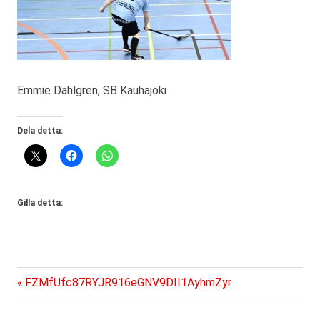
Emmie Dahlgren, SB Kauhajoki
Dela detta:
Gilla detta:
Föregående
Inläggsnavigering
FZMfUfc87RYJR916eGNV9DII1AyhmZyr
inlägg: