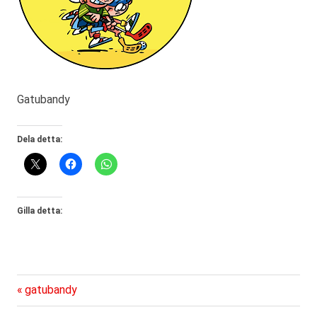
Gatubandy
Dela detta:
Gilla detta:
Föregående
Inläggsnavigering
gatubandy
inlägg: