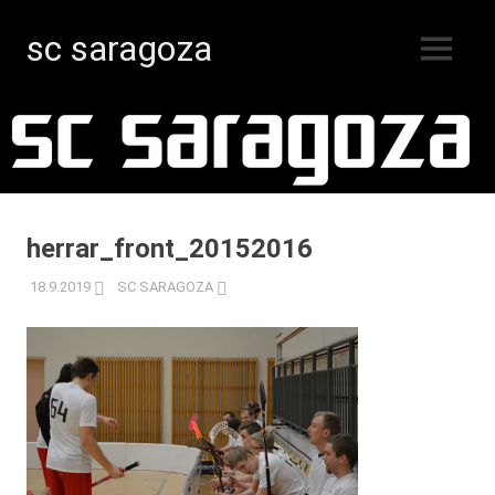
sc saragoza
MENY
Innebandy
Hoppa
i
Kristinestad
till
sedan
innehåll
1996
herrar_front_20152016
18.9.2019
SC SARAGOZA