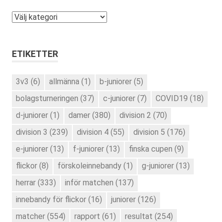
Kategorier
ETIKETTER
3v3
(6)
allmänna
(1)
b-juniorer
(5)
bolagsturneringen
(37)
c-juniorer
(7)
COVID19
(18)
d-juniorer
(1)
damer
(380)
division 2
(70)
division 3
(239)
division 4
(55)
division 5
(176)
e-juniorer
(13)
f-juniorer
(13)
finska cupen
(9)
flickor
(8)
förskoleinnebandy
(1)
g-juniorer
(13)
herrar
(333)
inför matchen
(137)
innebandy för flickor
(16)
juniorer
(126)
matcher
(554)
rapport
(61)
resultat
(254)