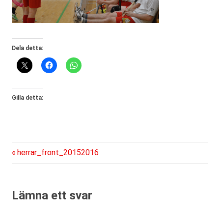
Dela detta:
Gilla detta:
Föregående
Inläggsnavigering
herrar_front_20152016
inlägg:
Lämna ett svar