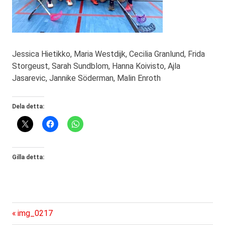
Jessica Hietikko, Maria Westdijk, Cecilia Granlund, Frida
Storgeust, Sarah Sundblom, Hanna Koivisto, Ajla
Jasarevic, Jannike Söderman, Malin Enroth
Dela detta:
Gilla detta:
Föregående
Inläggsnavigering
img_0217
inlägg: