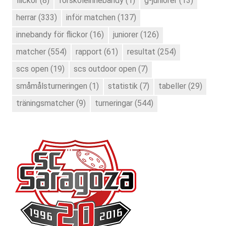
flickor
(8)
förskoleinnebandy
(1)
g-juniorer
(13)
herrar
(333)
inför matchen
(137)
innebandy för flickor
(16)
juniorer
(126)
matcher
(554)
rapport
(61)
resultat
(254)
scs open
(19)
scs outdoor open
(7)
småmålsturneringen
(1)
statistik
(7)
tabeller
(29)
träningsmatcher
(9)
turneringar
(544)