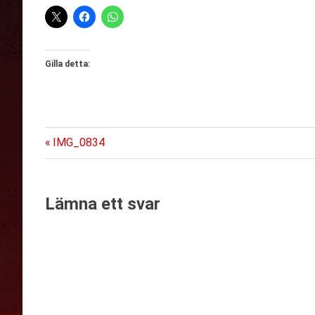
Gilla detta:
Föregående
Inläggsnavigering
IMG_0834
inlägg:
Lämna ett svar