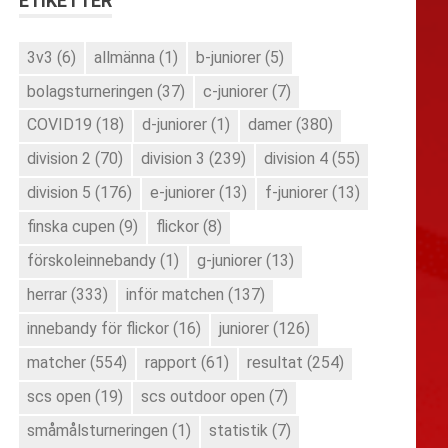
ETIKETTER
3v3
(6)
allmänna
(1)
b-juniorer
(5)
bolagsturneringen
(37)
c-juniorer
(7)
COVID19
(18)
d-juniorer
(1)
damer
(380)
division 2
(70)
division 3
(239)
division 4
(55)
division 5
(176)
e-juniorer
(13)
f-juniorer
(13)
finska cupen
(9)
flickor
(8)
förskoleinnebandy
(1)
g-juniorer
(13)
herrar
(333)
inför matchen
(137)
innebandy för flickor
(16)
juniorer
(126)
matcher
(554)
rapport
(61)
resultat
(254)
scs open
(19)
scs outdoor open
(7)
småmålsturneringen
(1)
statistik
(7)