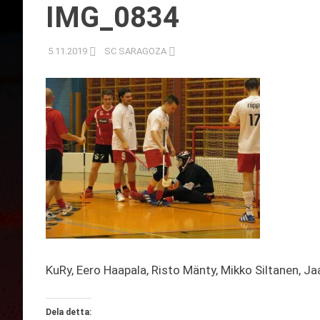
IMG_0834
5.11.2019
SC SARAGOZA
KuRy, Eero Haapala, Risto Mänty, Mikko Siltanen, Jaa
Dela detta: