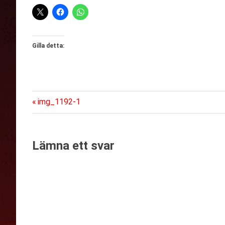
Gilla detta:
Föregående
Inläggsnavigering
img_1192-1
inlägg:
Lämna ett svar