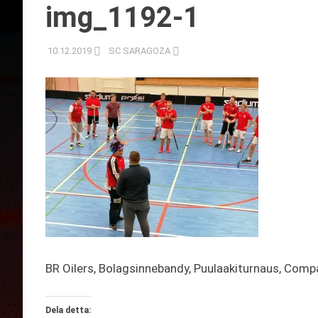
img_1192-1
10.12.2019
SC SARAGOZA
BR Oilers, Bolagsinnebandy, Puulaakiturnaus, Com
Dela detta: