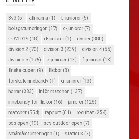
ETIKETTER
3v3
(6)
allmänna
(1)
b-juniorer
(5)
bolagsturneringen
(37)
c-juniorer
(7)
COVID19
(18)
d-juniorer
(1)
damer
(380)
division 2
(70)
division 3
(239)
division 4
(55)
division 5
(176)
e-juniorer
(13)
f-juniorer
(13)
finska cupen
(9)
flickor
(8)
förskoleinnebandy
(1)
g-juniorer
(13)
herrar
(333)
inför matchen
(137)
innebandy för flickor
(16)
juniorer
(126)
matcher
(554)
rapport
(61)
resultat
(254)
scs open
(19)
scs outdoor open
(7)
småmålsturneringen
(1)
statistik
(7)