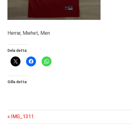
Herrar, Miehet, Men
Dela detta:
Gilla detta:
Föregående
Inläggsnavigering
IMG_1311
inlägg: