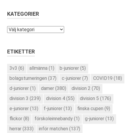
KATEGORIER
Kategorier
ETIKETTER
3v3
(6)
allmänna
(1)
b-juniorer
(5)
bolagsturneringen
(37)
c-juniorer
(7)
COVID19
(18)
d-juniorer
(1)
damer
(380)
division 2
(70)
division 3
(239)
division 4
(55)
division 5
(176)
e-juniorer
(13)
f-juniorer
(13)
finska cupen
(9)
flickor
(8)
förskoleinnebandy
(1)
g-juniorer
(13)
herrar
(333)
inför matchen
(137)