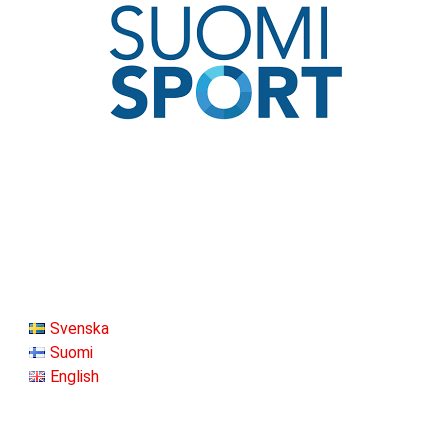
Svenska
Suomi
English