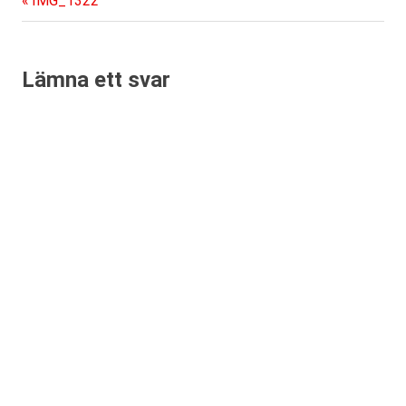
Inläggsnavigering
IMG_1322
inlägg:
Lämna ett svar