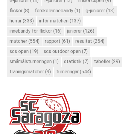
e-juniorer
(13)
f-juniorer
(13)
finska cupen
(9)
flickor
(8)
förskoleinnebandy
(1)
g-juniorer
(13)
herrar
(333)
inför matchen
(137)
innebandy för flickor
(16)
juniorer
(126)
matcher
(554)
rapport
(61)
resultat
(254)
scs open
(19)
scs outdoor open
(7)
småmålsturneringen
(1)
statistik
(7)
tabeller
(29)
träningsmatcher
(9)
turneringar
(544)