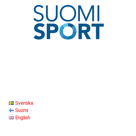
Svenska
Suomi
English