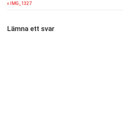
Föregående
Inläggsnavigering
IMG_1327
inlägg:
Lämna ett svar