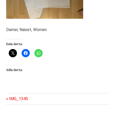
Damer, Naiset, Women
Dela detta:
Gilla detta:
Föregående
Inläggsnavigering
IMG_1345
inlägg: