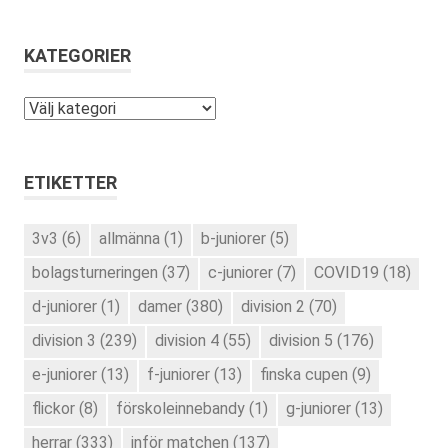
KATEGORIER
Kategorier
ETIKETTER
3v3
(6)
allmänna
(1)
b-juniorer
(5)
bolagsturneringen
(37)
c-juniorer
(7)
COVID19
(18)
d-juniorer
(1)
damer
(380)
division 2
(70)
division 3
(239)
division 4
(55)
division 5
(176)
e-juniorer
(13)
f-juniorer
(13)
finska cupen
(9)
flickor
(8)
förskoleinnebandy
(1)
g-juniorer
(13)
herrar
(333)
inför matchen
(137)