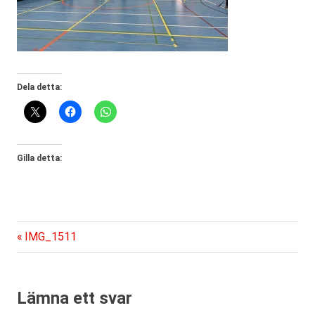
Dela detta:
Gilla detta:
Föregående
Inläggsnavigering
IMG_1511
inlägg:
Lämna ett svar