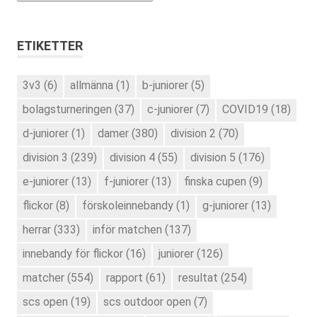
ETIKETTER
3v3
(6)
allmänna
(1)
b-juniorer
(5)
bolagsturneringen
(37)
c-juniorer
(7)
COVID19
(18)
d-juniorer
(1)
damer
(380)
division 2
(70)
division 3
(239)
division 4
(55)
division 5
(176)
e-juniorer
(13)
f-juniorer
(13)
finska cupen
(9)
flickor
(8)
förskoleinnebandy
(1)
g-juniorer
(13)
herrar
(333)
inför matchen
(137)
innebandy för flickor
(16)
juniorer
(126)
matcher
(554)
rapport
(61)
resultat
(254)
scs open
(19)
scs outdoor open
(7)