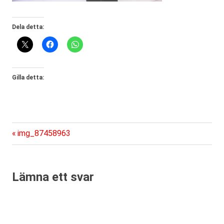
Dela detta:
Gilla detta:
Föregående
Inläggsnavigering
img_87458963
inlägg:
Lämna ett svar