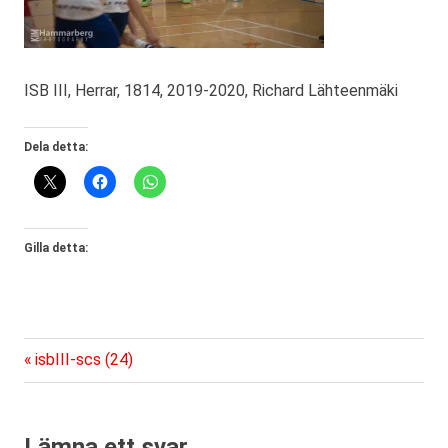
ISB III, Herrar, 1814, 2019-2020, Richard Lähteenmäki
Dela detta:
Gilla detta:
Föregående
Inläggsnavigering
isbIII-scs (24)
inlägg:
Lämna ett svar