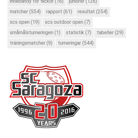
innebandy för flickor
(16)
juniorer
(126)
matcher
(554)
rapport
(61)
resultat
(254)
scs open
(19)
scs outdoor open
(7)
småmålsturneringen
(1)
statistik
(7)
tabeller
(29)
träningsmatcher
(9)
turneringar
(544)