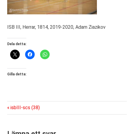
ISB III, Herrar, 1814, 2019-2020, Adam Ziazikov
Dela detta:
Gilla detta:
Föregående
Inläggsnavigering
isbIII-scs (38)
inlägg:
Lämna ett svar