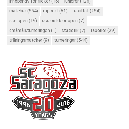
innebandy för flickor
(16)
juniorer
(126)
matcher
(554)
rapport
(61)
resultat
(254)
scs open
(19)
scs outdoor open
(7)
småmålsturneringen
(1)
statistik
(7)
tabeller
(29)
träningsmatcher
(9)
turneringar
(544)