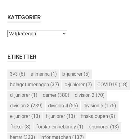
KATEGORIER
Kategorier
ETIKETTER
3v3
(6)
allmänna
(1)
b-juniorer
(5)
bolagsturneringen
(37)
c-juniorer
(7)
COVID19
(18)
d-juniorer
(1)
damer
(380)
division 2
(70)
division 3
(239)
division 4
(55)
division 5
(176)
e-juniorer
(13)
f-juniorer
(13)
finska cupen
(9)
flickor
(8)
förskoleinnebandy
(1)
g-juniorer
(13)
herrar
(333)
inför matchen
(137)