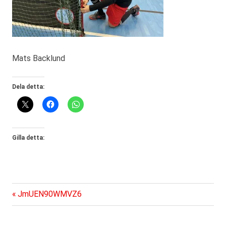
Mats Backlund
Dela detta:
Gilla detta:
Föregående
Inläggsnavigering
JmUEN90WMVZ6
inlägg: