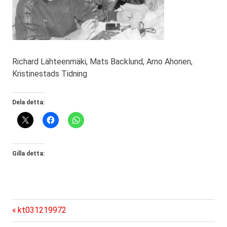
Richard Lähteenmäki, Mats Backlund, Arno Ahonen,
Kristinestads Tidning
Dela detta:
Gilla detta:
Föregående
Inläggsnavigering
kt031219972
inlägg: