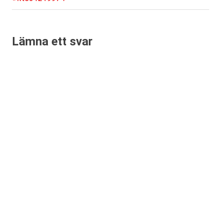
Inläggsnavigering
inlägg:
Lämna ett svar