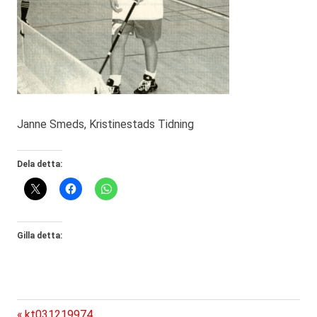
Janne Smeds, Kristinestads Tidning
Dela detta:
Gilla detta:
Föregående
kt031219974