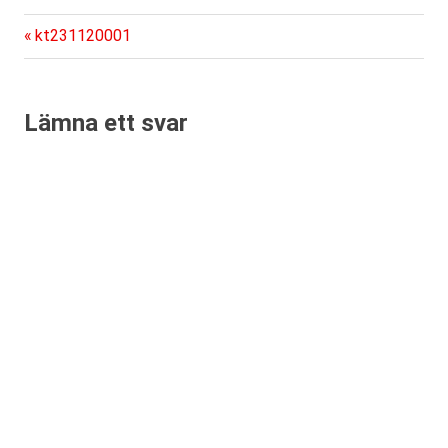
Föregående
Inläggsnavigering
kt231120001
inlägg:
Lämna ett svar