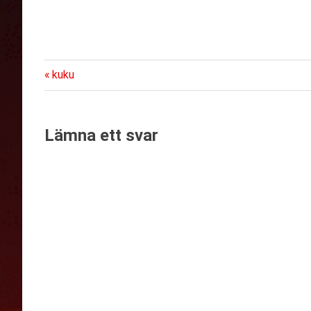
Föregående
Inläggsnavigering
kuku
inlägg:
Lämna ett svar