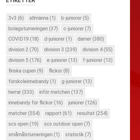
ETIKETTER
3v3
(6)
allmänna
(1)
b-juniorer
(5)
bolagsturneringen
(37)
c-juniorer
(7)
COVID19
(18)
d-juniorer
(1)
damer
(380)
division 2
(70)
division 3
(239)
division 4
(55)
division 5
(176)
e-juniorer
(13)
f-juniorer
(13)
finska cupen
(9)
flickor
(8)
förskoleinnebandy
(1)
g-juniorer
(13)
herrar
(333)
inför matchen
(137)
innebandy för flickor
(16)
juniorer
(126)
matcher
(554)
rapport
(61)
resultat
(254)
scs open
(19)
scs outdoor open
(7)
småmålsturneringen
(1)
statistik
(7)