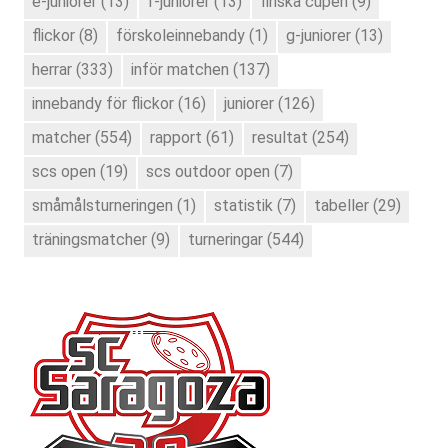
e-juniorer
(13)
f-juniorer
(13)
finska cupen
(9)
flickor
(8)
förskoleinnebandy
(1)
g-juniorer
(13)
herrar
(333)
inför matchen
(137)
innebandy för flickor
(16)
juniorer
(126)
matcher
(554)
rapport
(61)
resultat
(254)
scs open
(19)
scs outdoor open
(7)
småmålsturneringen
(1)
statistik
(7)
tabeller
(29)
träningsmatcher
(9)
turneringar
(544)