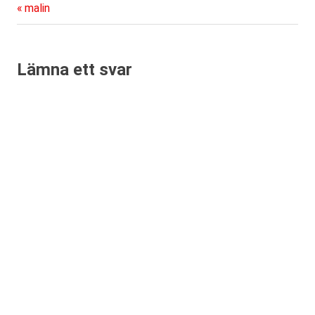
Föregående
Inläggsnavigering
malin
inlägg:
Lämna ett svar