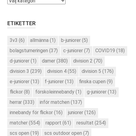
Kategorier
ETIKETTER
3v3
(6)
allmänna
(1)
b-juniorer
(5)
bolagsturneringen
(37)
c-juniorer
(7)
COVID19
(18)
d-juniorer
(1)
damer
(380)
division 2
(70)
division 3
(239)
division 4
(55)
division 5
(176)
e-juniorer
(13)
f-juniorer
(13)
finska cupen
(9)
flickor
(8)
förskoleinnebandy
(1)
g-juniorer
(13)
herrar
(333)
inför matchen
(137)
innebandy för flickor
(16)
juniorer
(126)
matcher
(554)
rapport
(61)
resultat
(254)
scs open
(19)
scs outdoor open
(7)