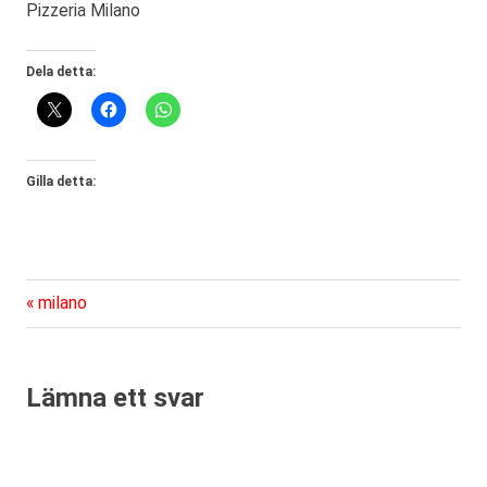
Pizzeria Milano
Dela detta:
Gilla detta:
Föregående
Inläggsnavigering
milano
inlägg:
Lämna ett svar