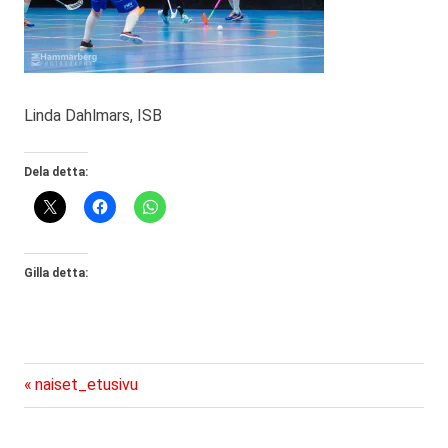
Linda Dahlmars, ISB
Dela detta:
Gilla detta:
Föregående
Inläggsnavigering
naiset_etusivu
inlägg: