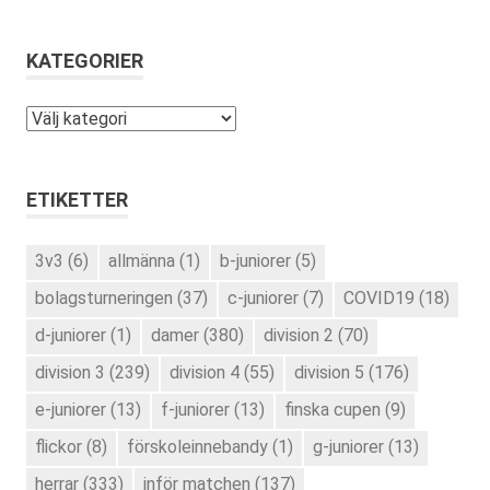
KATEGORIER
Kategorier
ETIKETTER
3v3
(6)
allmänna
(1)
b-juniorer
(5)
bolagsturneringen
(37)
c-juniorer
(7)
COVID19
(18)
d-juniorer
(1)
damer
(380)
division 2
(70)
division 3
(239)
division 4
(55)
division 5
(176)
e-juniorer
(13)
f-juniorer
(13)
finska cupen
(9)
flickor
(8)
förskoleinnebandy
(1)
g-juniorer
(13)
herrar
(333)
inför matchen
(137)