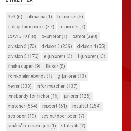
ETIKETTER
3v3
(6)
allmänna
(1)
b-juniorer
(5)
bolagsturneringen
(37)
c-juniorer
(7)
COVID19
(18)
d-juniorer
(1)
damer
(380)
division 2
(70)
division 3
(239)
division 4
(55)
division 5
(176)
e-juniorer
(13)
f-juniorer
(13)
finska cupen
(9)
flickor
(8)
förskoleinnebandy
(1)
g-juniorer
(13)
herrar
(333)
inför matchen
(137)
innebandy för flickor
(16)
juniorer
(126)
matcher
(554)
rapport
(61)
resultat
(254)
scs open
(19)
scs outdoor open
(7)
småmålsturneringen
(1)
statistik
(7)