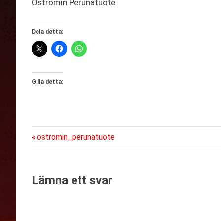
Öströmin Perunatuote
Dela detta:
Gilla detta:
Föregående
Inläggsnavigering
ostromin_perunatuote
inlägg:
Lämna ett svar