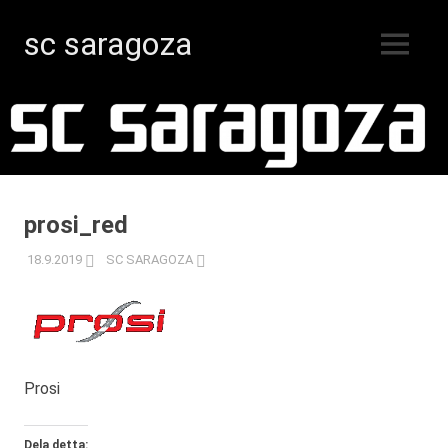
sc saragoza
MENY
Innebandy
Hoppa
i
Kristinestad
till
sedan
innehåll
1996
prosi_red
18.9.2019
SC SARAGOZA
Prosi
Dela detta: