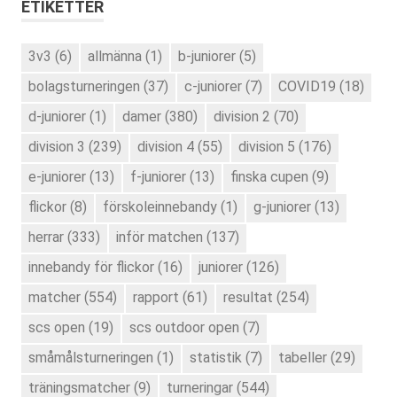
ETIKETTER
3v3
(6)
allmänna
(1)
b-juniorer
(5)
bolagsturneringen
(37)
c-juniorer
(7)
COVID19
(18)
d-juniorer
(1)
damer
(380)
division 2
(70)
division 3
(239)
division 4
(55)
division 5
(176)
e-juniorer
(13)
f-juniorer
(13)
finska cupen
(9)
flickor
(8)
förskoleinnebandy
(1)
g-juniorer
(13)
herrar
(333)
inför matchen
(137)
innebandy för flickor
(16)
juniorer
(126)
matcher
(554)
rapport
(61)
resultat
(254)
scs open
(19)
scs outdoor open
(7)
småmålsturneringen
(1)
statistik
(7)
tabeller
(29)
träningsmatcher
(9)
turneringar
(544)