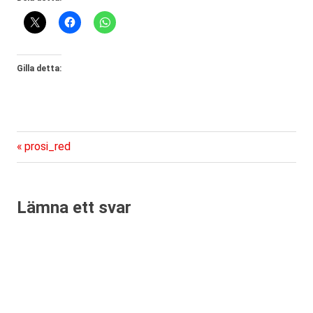
Gilla detta:
Föregående
Inläggsnavigering
prosi_red
inlägg:
Lämna ett svar