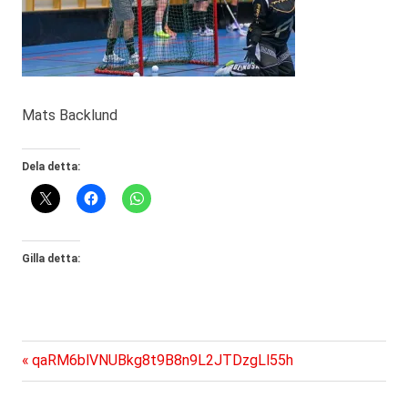
Mats Backlund
Dela detta:
Gilla detta:
Föregående
Inläggsnavigering
qaRM6blVNUBkg8t9B8n9L2JTDzgLl55h
inlägg: