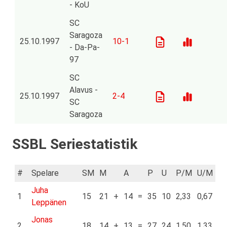
- KoU
SC
Saragoza
25.10.1997
10-1
- Da-Pa-
97
SC
Alavus -
25.10.1997
2-4
SC
Saragoza
SSBL Seriestatistik
#
Spelare
SM
M
A
P
U
P/M
U/M
Juha
1
15
21
+
14
=
35
10
2,33
0,67
Leppänen
Jonas
2
18
14
+
13
=
27
24
1,50
1,33