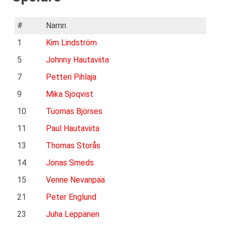
#
Namn
1
Kim Lindström
5
Johnny Hautaviita
7
Petteri Pihlaja
9
Mika Sjöqvist
10
Tuomas Björses
11
Paul Hautaviita
13
Thomas Storås
14
Jonas Smeds
15
Venne Nevanpää
21
Peter Englund
23
Juha Leppänen