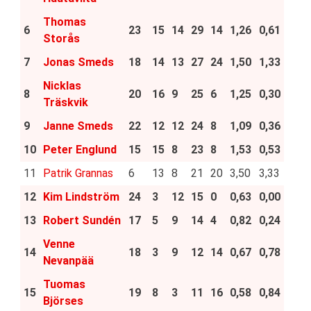
Thomas
6
23
15
14
29
14
1,26
0,61
Storås
7
Jonas Smeds
18
14
13
27
24
1,50
1,33
Nicklas
8
20
16
9
25
6
1,25
0,30
Träskvik
9
Janne Smeds
22
12
12
24
8
1,09
0,36
10
Peter Englund
15
15
8
23
8
1,53
0,53
11
Patrik Grannas
6
13
8
21
20
3,50
3,33
12
Kim Lindström
24
3
12
15
0
0,63
0,00
13
Robert Sundén
17
5
9
14
4
0,82
0,24
Venne
14
18
3
9
12
14
0,67
0,78
Nevanpää
Tuomas
15
19
8
3
11
16
0,58
0,84
Björses