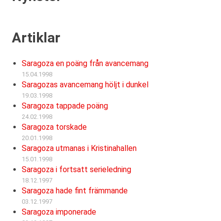
Artiklar
Saragoza en poäng från avancemang
15.04.1998
Saragozas avancemang höljt i dunkel
19.03.1998
Saragoza tappade poäng
24.02.1998
Saragoza torskade
20.01.1998
Saragoza utmanas i Kristinahallen
15.01.1998
Saragoza i fortsatt serieledning
18.12.1997
Saragoza hade fint främmande
03.12.1997
Saragoza imponerade