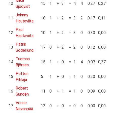
Mika
10
15
1
+
3
=
4
4
0,27
0,27
Sjöqvist
Johnny
11
18
1
+
2
=
3
2
0,17
0,11
Hautaviita
Paul
12
10
1
+
2
=
3
0
0,30
0,00
Hautaviita
Patrik
13
17
0
+
2
=
2
0
0,12
0,00
Söderlund
Tuomas
14
15
1
+
0
=
1
4
0,07
0,27
Björses
Petteri
15
5
1
+
0
=
1
0
0,20
0,00
Pihlaja
Robert
16
11
0
+
1
=
1
0
0,09
0,00
Sundén
Venne
17
12
0
+
0
=
0
0
0,00
0,00
Nevanpää