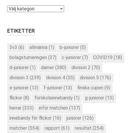
Kategorier
ETIKETTER
3v3
(6)
allmänna
(1)
b-juniorer
(5)
bolagsturneringen
(37)
c-juniorer
(7)
COVID19
(18)
d-juniorer
(1)
damer
(380)
division 2
(70)
division 3
(239)
division 4
(55)
division 5
(176)
e-juniorer
(13)
f-juniorer
(13)
finska cupen
(9)
flickor
(8)
förskoleinnebandy
(1)
g-juniorer
(13)
herrar
(333)
inför matchen
(137)
innebandy för flickor
(16)
juniorer
(126)
matcher
(554)
rapport
(61)
resultat
(254)