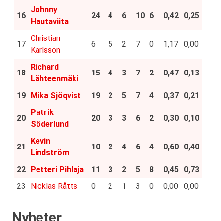
Johnny
16
24
4
6
10
6
0,42
0,25
Hautaviita
Christian
17
6
5
2
7
0
1,17
0,00
Karlsson
Richard
18
15
4
3
7
2
0,47
0,13
Lähteenmäki
19
Mika Sjöqvist
19
2
5
7
4
0,37
0,21
Patrik
20
20
3
3
6
2
0,30
0,10
Söderlund
Kevin
21
10
2
4
6
4
0,60
0,40
Lindström
22
Petteri Pihlaja
11
3
2
5
8
0,45
0,73
23
Nicklas Råtts
0
2
1
3
0
0,00
0,00
Nyheter