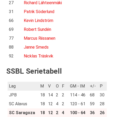
27
Richard Lähteenmäki
31
Patrik Söderlund
66
Kevin Lindström
69
Robert Sundén
77
Marcus Riissanen
88
Janne Smeds
92
Nicklas Träskvik
SSBL Serietabell
Lag
M
V
O
F
GM - IM
+/-
P
JPB
18
14
2
2
114 - 46
68
30
SC Alavus
18
12
4
2
120 - 61
59
28
SC Saragoza
18
12
2
4
100 - 64
36
26