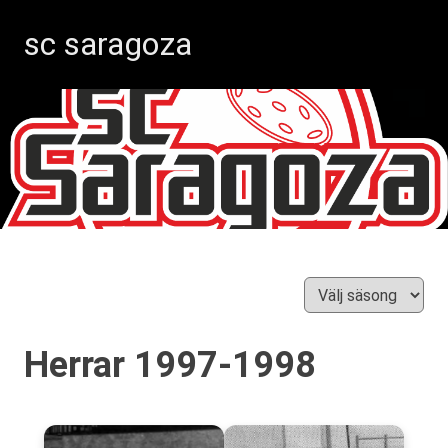
sc saragoza
Innebandy
Hoppa
i
Kristinestad
till
sedan
innehåll
1996
Herrar 1997-1998