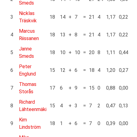
Smeds
Nicklas
3
18
14
+
7
=
21
4
1,17
0,22
Träskvik
Marcus
4
18
13
+
8
=
21
4
1,17
0,22
Riissanen
Janne
5
18
10
+
10
=
20
8
1,11
0,44
Smeds
Peter
6
15
12
+
6
=
18
4
1,20
0,27
Englund
Thomas
7
17
6
+
9
=
15
0
0,88
0,00
Storås
Richard
8
15
4
+
3
=
7
2
0,47
0,13
Lähteenmäki
Kim
9
18
1
+
6
=
7
0
0,39
0,00
Lindström