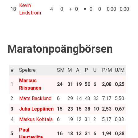
Kevin
18
4
0
+
0
=
0
0
0,00
0,00
Lindström
Maratonpoängbörsen
#
Spelare
SM
M
A
P
U
P/M
U/M
Marcus
1
24
31
19
50
6
2,08
0,25
Riissanen
2
Mats Backlund
6
29
14
43
33
7,17
5,50
3
Juha Leppänen
15
23
15
38
10
2,53
0,67
4
Markus Kohtala
6
19
12
31
2
5,17
0,33
Paul
5
16
18
13
31
6
1,94
0,38
Hautaviita