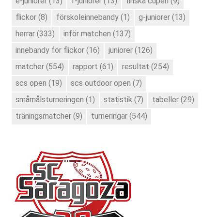
e-juniorer
(13)
f-juniorer
(13)
finska cupen
(9)
flickor
(8)
förskoleinnebandy
(1)
g-juniorer
(13)
herrar
(333)
inför matchen
(137)
innebandy för flickor
(16)
juniorer
(126)
matcher
(554)
rapport
(61)
resultat
(254)
scs open
(19)
scs outdoor open
(7)
småmålsturneringen
(1)
statistik
(7)
tabeller
(29)
träningsmatcher
(9)
turneringar
(544)