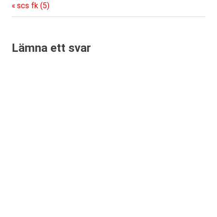
Föregående
Inläggsnavigering
scs fk (5)
inlägg:
Lämna ett svar