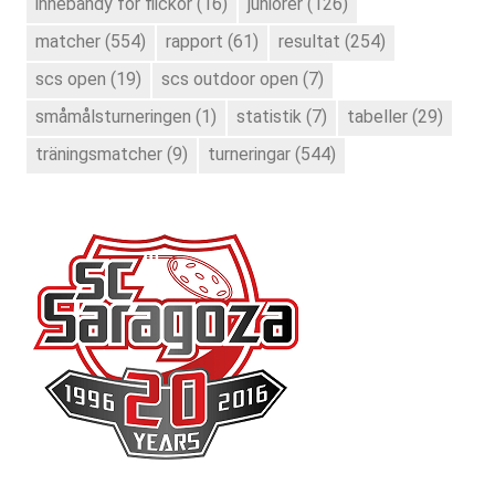
innebandy för flickor
(16)
juniorer
(126)
matcher
(554)
rapport
(61)
resultat
(254)
scs open
(19)
scs outdoor open
(7)
småmålsturneringen
(1)
statistik
(7)
tabeller
(29)
träningsmatcher
(9)
turneringar
(544)