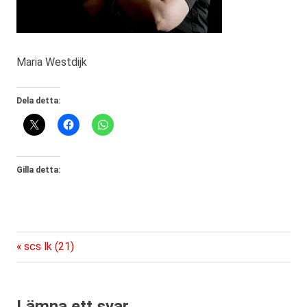
Maria Westdijk
Dela detta:
Gilla detta:
Föregående
Inläggsnavigering
scs lk (21)
inlägg:
Lämna ett svar