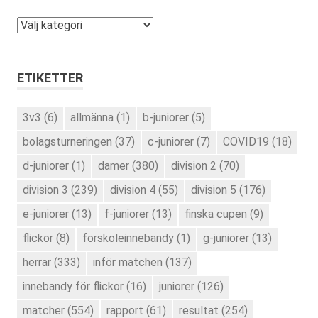
Kategorier
ETIKETTER
3v3
(6)
allmänna
(1)
b-juniorer
(5)
bolagsturneringen
(37)
c-juniorer
(7)
COVID19
(18)
d-juniorer
(1)
damer
(380)
division 2
(70)
division 3
(239)
division 4
(55)
division 5
(176)
e-juniorer
(13)
f-juniorer
(13)
finska cupen
(9)
flickor
(8)
förskoleinnebandy
(1)
g-juniorer
(13)
herrar
(333)
inför matchen
(137)
innebandy för flickor
(16)
juniorer
(126)
matcher
(554)
rapport
(61)
resultat
(254)