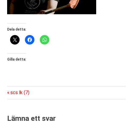
Dela detta:
Gilla detta:
Föregående
Inläggsnavigering
scs lk (7)
inlägg:
Lämna ett svar