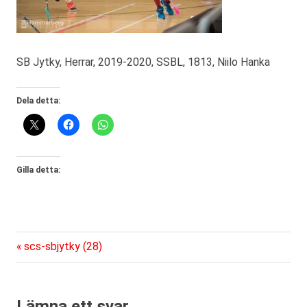
SB Jytky, Herrar, 2019-2020, SSBL, 1813, Niilo Hanka
Dela detta:
Gilla detta:
Föregående
Inläggsnavigering
scs-sbjytky (28)
inlägg:
Lämna ett svar