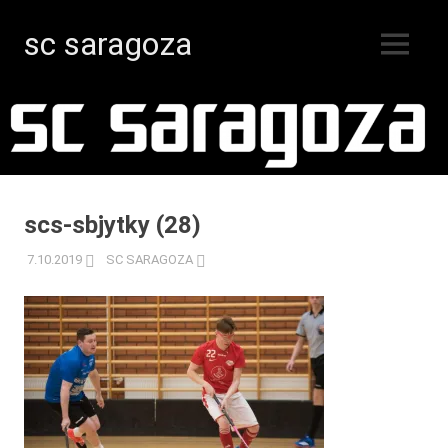
sc saragoza
MENY
Innebandy
Hoppa
i
Kristinestad
till
sedan
innehåll
1996
scs-sbjytky (28)
7.10.2019
SC SARAGOZA