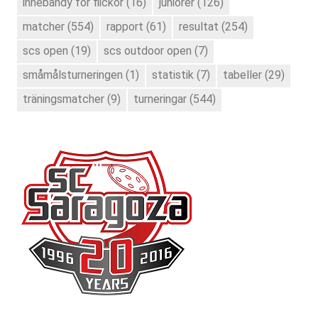
innebandy för flickor
(16)
juniorer
(126)
matcher
(554)
rapport
(61)
resultat
(254)
scs open
(19)
scs outdoor open
(7)
småmålsturneringen
(1)
statistik
(7)
tabeller
(29)
träningsmatcher
(9)
turneringar
(544)