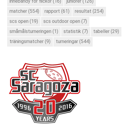
innebandy för flickor
(16)
juniorer
(126)
matcher
(554)
rapport
(61)
resultat
(254)
scs open
(19)
scs outdoor open
(7)
småmålsturneringen
(1)
statistik
(7)
tabeller
(29)
träningsmatcher
(9)
turneringar
(544)