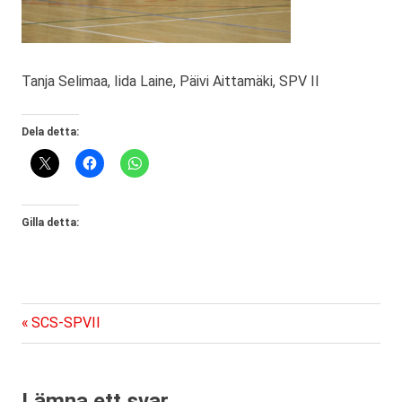
Tanja Selimaa, Iida Laine, Päivi Aittamäki, SPV II
Dela detta:
Gilla detta:
Föregående
Inläggsnavigering
SCS-SPVII
inlägg:
Lämna ett svar