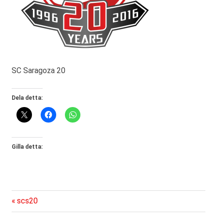
SC Saragoza 20
Dela detta:
Gilla detta:
Föregående
Inläggsnavigering
scs20
inlägg: