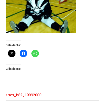
Dela detta:
Gilla detta:
Föregående
Inläggsnavigering
scs_b82_19992000
inlägg: