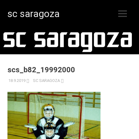
sc saragoza
MENY
Innebandy
Hoppa
i
Kristinestad
till
sedan
innehåll
1996
scs_b82_19992000
18.9.2019
SC SARAGOZA