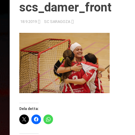
scs_damer_front
18.9.2019
SC SARAGOZA
Dela detta: