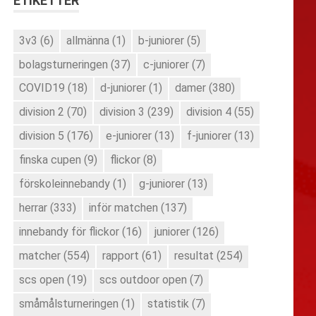
ETIKETTER
3v3
(6)
allmänna
(1)
b-juniorer
(5)
bolagsturneringen
(37)
c-juniorer
(7)
COVID19
(18)
d-juniorer
(1)
damer
(380)
division 2
(70)
division 3
(239)
division 4
(55)
division 5
(176)
e-juniorer
(13)
f-juniorer
(13)
finska cupen
(9)
flickor
(8)
förskoleinnebandy
(1)
g-juniorer
(13)
herrar
(333)
inför matchen
(137)
innebandy för flickor
(16)
juniorer
(126)
matcher
(554)
rapport
(61)
resultat
(254)
scs open
(19)
scs outdoor open
(7)
småmålsturneringen
(1)
statistik
(7)