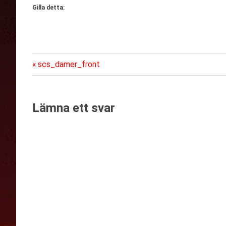
Gilla detta:
Föregående
Inläggsnavigering
scs_damer_front
inlägg:
Lämna ett svar