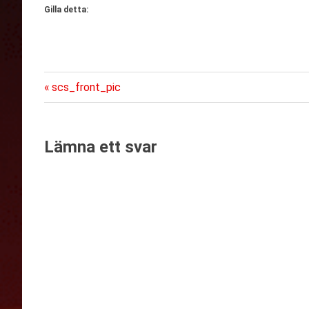
Gilla detta:
Föregående
Inläggsnavigering
scs_front_pic
inlägg:
Lämna ett svar