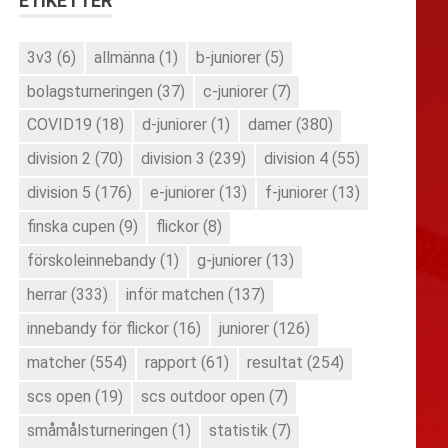
ETIKETTER
3v3
(6)
allmänna
(1)
b-juniorer
(5)
bolagsturneringen
(37)
c-juniorer
(7)
COVID19
(18)
d-juniorer
(1)
damer
(380)
division 2
(70)
division 3
(239)
division 4
(55)
division 5
(176)
e-juniorer
(13)
f-juniorer
(13)
finska cupen
(9)
flickor
(8)
förskoleinnebandy
(1)
g-juniorer
(13)
herrar
(333)
inför matchen
(137)
innebandy för flickor
(16)
juniorer
(126)
matcher
(554)
rapport
(61)
resultat
(254)
scs open
(19)
scs outdoor open
(7)
småmålsturneringen
(1)
statistik
(7)