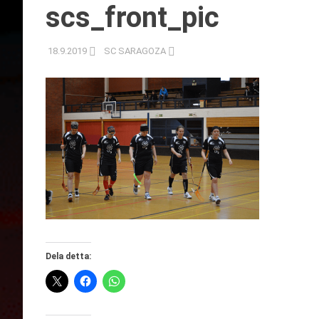
scs_front_pic
18.9.2019
SC SARAGOZA
Dela detta: