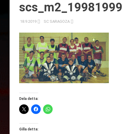
scs_m2_19981999
18.9.2019
SC SARAGOZA
Dela detta:
Gilla detta: