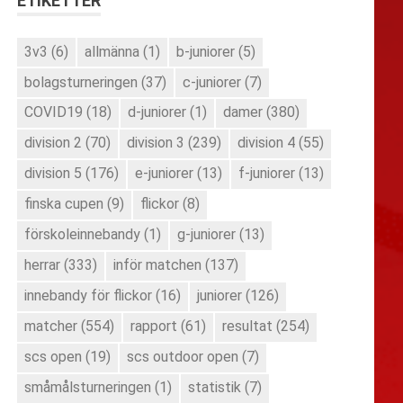
ETIKETTER
3v3
(6)
allmänna
(1)
b-juniorer
(5)
bolagsturneringen
(37)
c-juniorer
(7)
COVID19
(18)
d-juniorer
(1)
damer
(380)
division 2
(70)
division 3
(239)
division 4
(55)
division 5
(176)
e-juniorer
(13)
f-juniorer
(13)
finska cupen
(9)
flickor
(8)
förskoleinnebandy
(1)
g-juniorer
(13)
herrar
(333)
inför matchen
(137)
innebandy för flickor
(16)
juniorer
(126)
matcher
(554)
rapport
(61)
resultat
(254)
scs open
(19)
scs outdoor open
(7)
småmålsturneringen
(1)
statistik
(7)