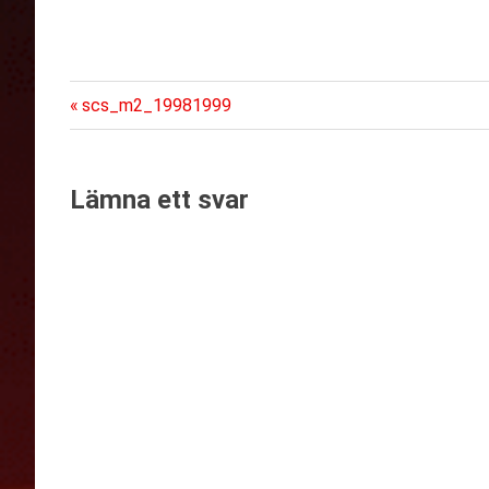
Föregående
Inläggsnavigering
scs_m2_19981999
inlägg:
Lämna ett svar