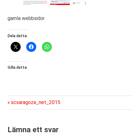
gamla webbsidor
Dela detta:
Gilla detta:
Föregående
Inläggsnavigering
scsaragoza_net_2015
inlägg:
Lämna ett svar