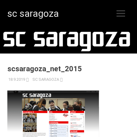
sc saragoza
MENY
Innebandy
Hoppa
i
Kristinestad
till
sedan
innehåll
1996
scsaragoza_net_2015
18.9.2019
SC SARAGOZA