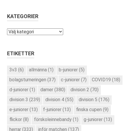
KATEGORIER
Kategorier
ETIKETTER
3v3
(6)
allmänna
(1)
b-juniorer
(5)
bolagsturneringen
(37)
c-juniorer
(7)
COVID19
(18)
d-juniorer
(1)
damer
(380)
division 2
(70)
division 3
(239)
division 4
(55)
division 5
(176)
e-juniorer
(13)
f-juniorer
(13)
finska cupen
(9)
flickor
(8)
förskoleinnebandy
(1)
g-juniorer
(13)
herrar
(333)
inför matchen
(137)