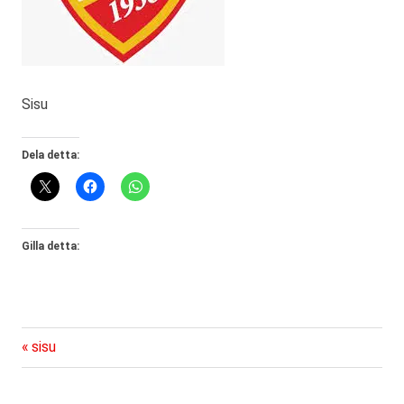
Sisu
Dela detta:
Gilla detta:
Föregående
Inläggsnavigering
sisu
inlägg: