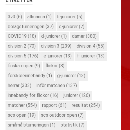
ETIKETTER
3v3
(6)
allmänna
(1)
b-juniorer
(5)
bolagsturneringen
(37)
c-juniorer
(7)
COVID19
(18)
d-juniorer
(1)
damer
(380)
division 2
(70)
division 3
(239)
division 4
(55)
division 5
(176)
e-juniorer
(13)
f-juniorer
(13)
finska cupen
(9)
flickor
(8)
förskoleinnebandy
(1)
g-juniorer
(13)
herrar
(333)
inför matchen
(137)
innebandy för flickor
(16)
juniorer
(126)
matcher
(554)
rapport
(61)
resultat
(254)
scs open
(19)
scs outdoor open
(7)
småmålsturneringen
(1)
statistik
(7)