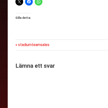
Gilla detta:
Föregående
Inläggsnavigering
stadiumteamsales
inlägg:
Lämna ett svar