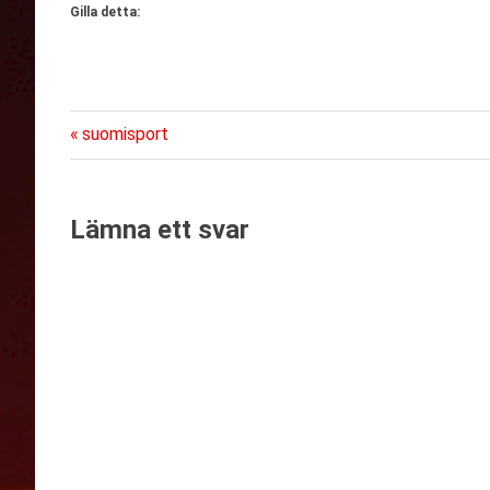
Gilla detta:
Föregående
Inläggsnavigering
suomisport
inlägg:
Lämna ett svar