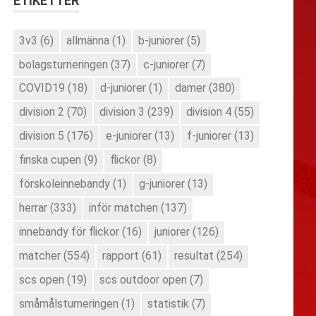
ETIKETTER
3v3
(6)
allmänna
(1)
b-juniorer
(5)
bolagsturneringen
(37)
c-juniorer
(7)
COVID19
(18)
d-juniorer
(1)
damer
(380)
division 2
(70)
division 3
(239)
division 4
(55)
division 5
(176)
e-juniorer
(13)
f-juniorer
(13)
finska cupen
(9)
flickor
(8)
förskoleinnebandy
(1)
g-juniorer
(13)
herrar
(333)
inför matchen
(137)
innebandy för flickor
(16)
juniorer
(126)
matcher
(554)
rapport
(61)
resultat
(254)
scs open
(19)
scs outdoor open
(7)
småmålsturneringen
(1)
statistik
(7)