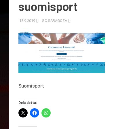
suomisport
18.9.2019
SC SARAGOZA
Suomisport
Dela detta: