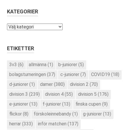
KATEGORIER
Kategorier
ETIKETTER
3v3
(6)
allmänna
(1)
b-juniorer
(5)
bolagsturneringen
(37)
c-juniorer
(7)
COVID19
(18)
d-juniorer
(1)
damer
(380)
division 2
(70)
division 3
(239)
division 4
(55)
division 5
(176)
e-juniorer
(13)
f-juniorer
(13)
finska cupen
(9)
flickor
(8)
förskoleinnebandy
(1)
g-juniorer
(13)
herrar
(333)
inför matchen
(137)