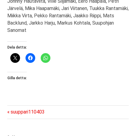
Johnny Hautaviita, Ville Siljamäki, Eero Haapala, Petri
Järvelä, Mika Haapamäki, Jari Viitanen, Tuukka Rantamäki,
Miikka Virta, Pekko Rantamäki, Jaakko Riippi, Mats
Backlund, Jarkko Harju, Markus Kohtala, Suupohjan
Sanomat
Dela detta:
Gilla detta:
Föregående
Inläggsnavigering
suuppari110403
inlägg: