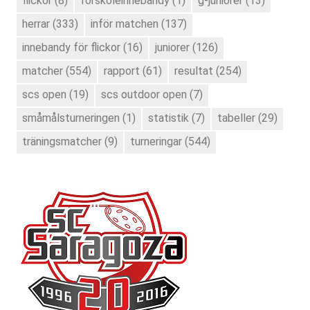
flickor
(8)
förskoleinnebandy
(1)
g-juniorer
(13)
herrar
(333)
inför matchen
(137)
innebandy för flickor
(16)
juniorer
(126)
matcher
(554)
rapport
(61)
resultat
(254)
scs open
(19)
scs outdoor open
(7)
småmålsturneringen
(1)
statistik
(7)
tabeller
(29)
träningsmatcher
(9)
turneringar
(544)