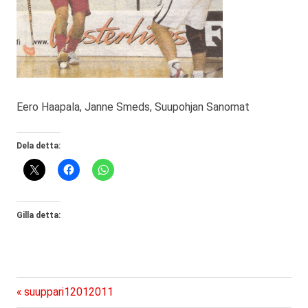
Eero Haapala, Janne Smeds, Suupohjan Sanomat
Dela detta:
Gilla detta:
Föregående
Inläggsnavigering
suuppari12012011
inlägg: