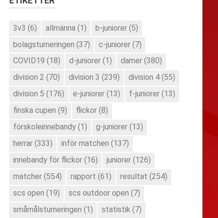
ETIKETTER
3v3
(6)
allmänna
(1)
b-juniorer
(5)
bolagsturneringen
(37)
c-juniorer
(7)
COVID19
(18)
d-juniorer
(1)
damer
(380)
division 2
(70)
division 3
(239)
division 4
(55)
division 5
(176)
e-juniorer
(13)
f-juniorer
(13)
finska cupen
(9)
flickor
(8)
förskoleinnebandy
(1)
g-juniorer
(13)
herrar
(333)
inför matchen
(137)
innebandy för flickor
(16)
juniorer
(126)
matcher
(554)
rapport
(61)
resultat
(254)
scs open
(19)
scs outdoor open
(7)
småmålsturneringen
(1)
statistik
(7)