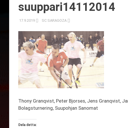
suuppari14112014
17.9.2019
SC SARAGOZA
Thony Granqvist, Peter Bjorses, Jens Granqvist, Jan
Bolagsturnering, Suupohjan Sanomat
Dela detta: