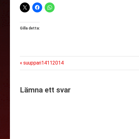
Gilla detta:
Föregående
Inläggsnavigering
suuppari14112014
inlägg:
Lämna ett svar