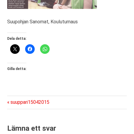
Suupohjan Sanomat, Kouluturnaus
Dela detta:
Gilla detta:
Föregående
Inläggsnavigering
suuppari15042015
inlägg:
Lämna ett svar