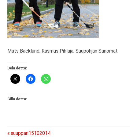
Mats Backlund, Rasmus Pihlaja, Suupohjan Sanomat
Dela detta:
Gilla detta:
Föregående
Inläggsnavigering
suuppari15102014