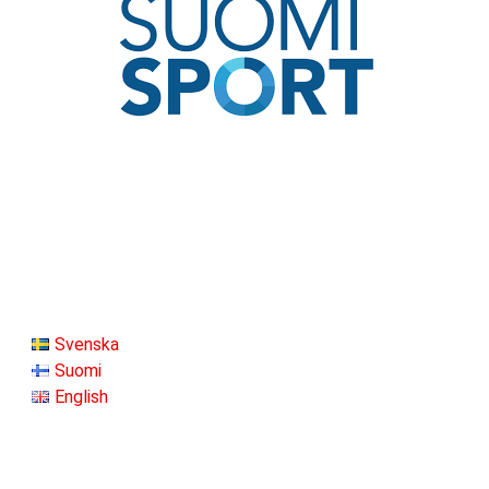
Svenska
Suomi
English