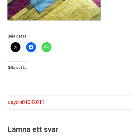
Dela detta:
Gilla detta:
Föregående
Inläggsnavigering
sydin01042011
inlägg:
Lämna ett svar