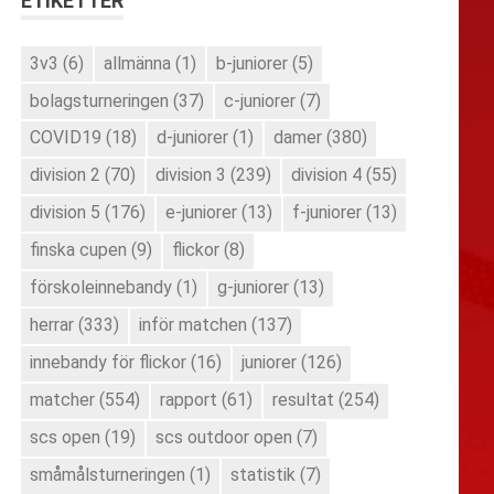
ETIKETTER
3v3
(6)
allmänna
(1)
b-juniorer
(5)
bolagsturneringen
(37)
c-juniorer
(7)
COVID19
(18)
d-juniorer
(1)
damer
(380)
division 2
(70)
division 3
(239)
division 4
(55)
division 5
(176)
e-juniorer
(13)
f-juniorer
(13)
finska cupen
(9)
flickor
(8)
förskoleinnebandy
(1)
g-juniorer
(13)
herrar
(333)
inför matchen
(137)
innebandy för flickor
(16)
juniorer
(126)
matcher
(554)
rapport
(61)
resultat
(254)
scs open
(19)
scs outdoor open
(7)
småmålsturneringen
(1)
statistik
(7)