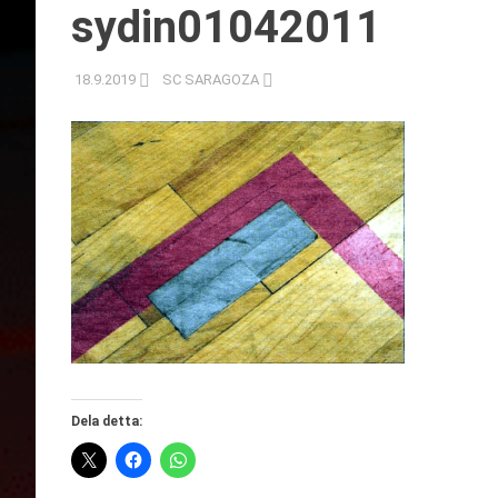
sydin01042011
18.9.2019
SC SARAGOZA
Dela detta: