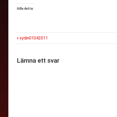
Gilla detta:
Föregående
Inläggsnavigering
sydin01042011
inlägg:
Lämna ett svar