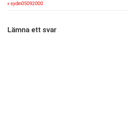
Föregående
Inläggsnavigering
sydin05092000
inlägg:
Lämna ett svar