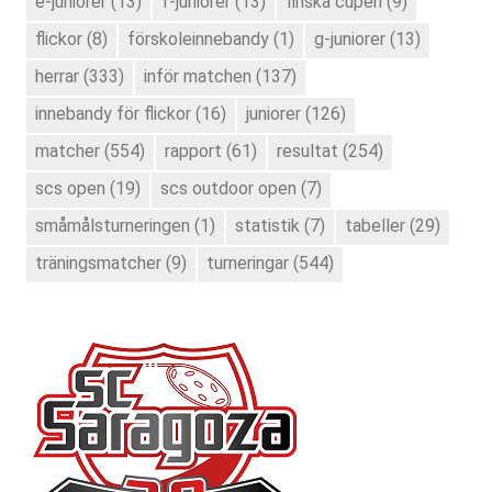
e-juniorer
(13)
f-juniorer
(13)
finska cupen
(9)
flickor
(8)
förskoleinnebandy
(1)
g-juniorer
(13)
herrar
(333)
inför matchen
(137)
innebandy för flickor
(16)
juniorer
(126)
matcher
(554)
rapport
(61)
resultat
(254)
scs open
(19)
scs outdoor open
(7)
småmålsturneringen
(1)
statistik
(7)
tabeller
(29)
träningsmatcher
(9)
turneringar
(544)