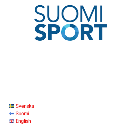
Svenska
Suomi
English