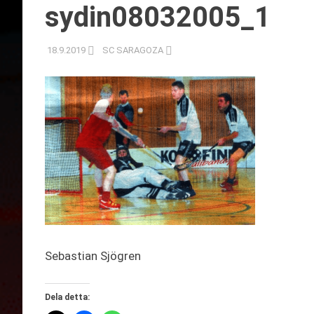
sydin08032005_1
18.9.2019
SC SARAGOZA
Sebastian Sjögren
Dela detta: