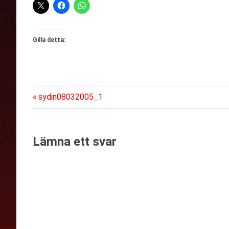
Gilla detta:
Föregående
Inläggsnavigering
sydin08032005_1
inlägg:
Lämna ett svar