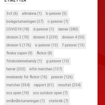
ETIKETTER
3v3
(6)
allmänna
(1)
b-juniorer
(5)
bolagsturneringen
(37)
c-juniorer
(7)
COVID19
(18)
d-juniorer
(1)
damer
(380)
division 2
(70)
division 3
(239)
division 4
(55)
division 5
(176)
e-juniorer
(13)
f-juniorer
(13)
finska cupen
(9)
flickor
(8)
förskoleinnebandy
(1)
g-juniorer
(13)
herrar
(333)
inför matchen
(137)
innebandy för flickor
(16)
juniorer
(126)
matcher
(554)
rapport
(61)
resultat
(254)
scs open
(19)
scs outdoor open
(7)
småmålsturneringen
(1)
statistik
(7)