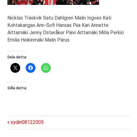
Nicklas Träskvik Satu Dahlgren Malin Ingves Kati
Kohtakangas Ann-Sofi Hansas Piia Kari Annette
Aittamäki Jenny Österåker Päivi Aittamäki Milla Perkiö
Emilia Heikinmäki Malin Pärus
Dela detta:
Gilla detta:
Föregående
Inläggsnavigering
sydin08122005
inlägg: